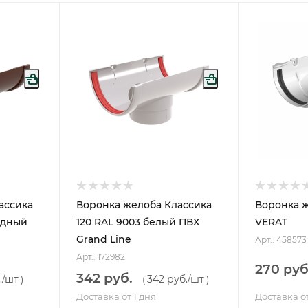
ассика
Воронка желоба Классика
Воронка 
адный
120 RAL 9003 белый ПВХ
VERAT
Grand Line
Арт.: 458573
Арт.: 172982
270 руб
342 руб.
.
/шт
342 руб.
/шт
)
(
)
Доставка от 1 дня
Доставка от