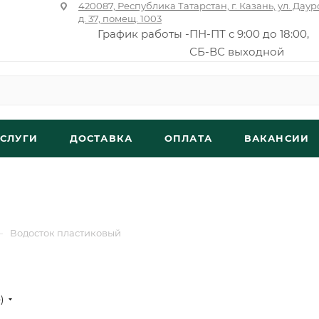
420087, Республика Татарстан, г. Казань, ул. Даур
д. 37, помещ. 1003
График работы -
ПН-ПТ с 9:00 до 18:00,
СБ-ВС выходной
УСЛУГИ
ДОСТАВКА
ОПЛАТА
ВАКАНСИИ
—
Водосток пластиковый
е)