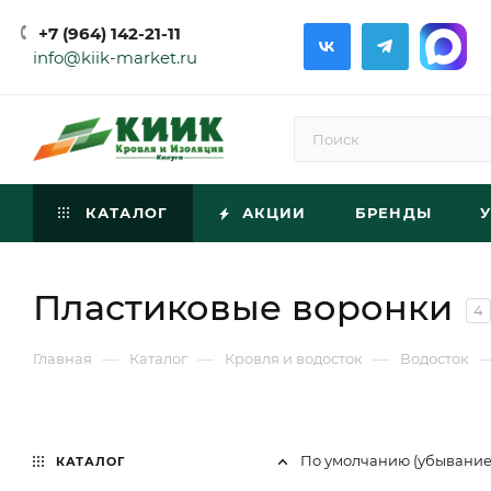
+7 (964) 142-21-11
info@kiik-market.ru
КАТАЛОГ
АКЦИИ
БРЕНДЫ
Пластиковые воронки
4
—
—
—
Главная
Каталог
Кровля и водосток
Водосток
По умолчанию (убывани
КАТАЛОГ