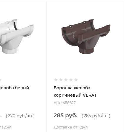
желоба белый
Воронка желоба
коричневый VERAT
Арт.: 458627
.
285 руб.
270 руб.
/шт
285 руб.
/шт
(
)
(
)
 1 дня
Доставка от 1 дня