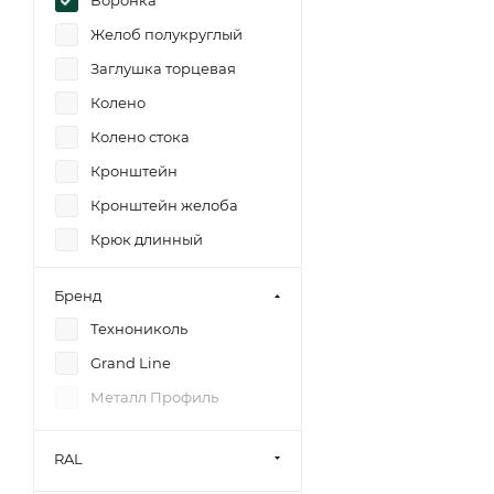
Желоб полукруглый
Заглушка торцевая
Колено
Колено стока
Кронштейн
Кронштейн желоба
Крюк длинный
Крюк короткий
Бренд
Муфта трубы
Технониколь
Решетка желоба
Grand Line
Соединитель желоба
Металл Профиль
Соединитель трубы
Труба круглая
RAL
Угол желоба внешний