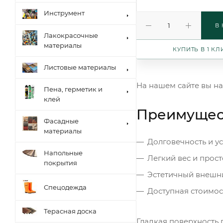
Инструмент
В
Лакокрасочные
материалы
КУПИТЬ В 1 КЛ
Листовые материалы
На нашем сайте вы н
Пена, герметик и
клей
Преимущест
Фасадные
материалы
Долговечность и у
Напольные
Легкий вес и прос
покрытия
Эстетичный внешн
Спецодежда
Доступная стоимос
Терасная доска
Гладкая поверхность 