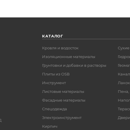
КАТАЛОГ
Кровля и водосток
Сухие
Изоляционные материалы
Гидро
Грунтовки и добавки в растворы
Геома
Плиты из OSB
Канал
Инструмент
Лакок
Листовые материалы
Пена,
Фасадные материалы
Напол
Спецодежда
Терас
Электроинструмент
Двер
Д
Кирпич