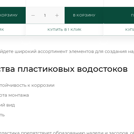
 КОРЗИНУ
В КОРЗИНУ
П
ИК
КУПИТЬ В 1 КЛИК
КУП
айдете широкий ассортимент элементов для создания н
ва пластиковых водостоков
стойчивость к коррозии
тота монтажа
ий вид
ть
пластика препятствует образованию наледи и засоров, 