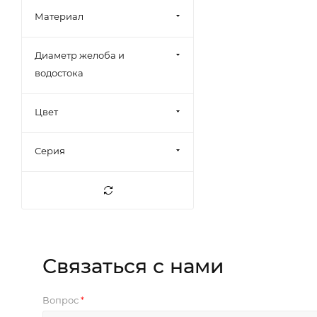
Угол желоба
Материал
внутренний
Хомут трубы
Диаметр желоба и
водостока
Цвет
Серия
Связаться с нами
Вопрос
*