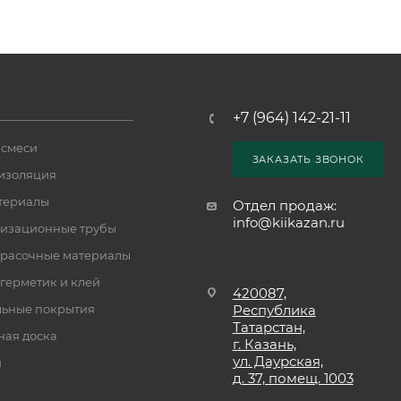
+7 (964) 142-21-11
 смеси
ЗАКАЗАТЬ ЗВОНОК
изоляция
териалы
Отдел продаж:
info@kiikazan.ru
изационные трубы
расочные материалы
 герметик и клей
420087,
ьные покрытия
Республика
Татарстан,
ная доска
г. Казань,
ул. Даурская,
и
д. 37, помещ. 1003