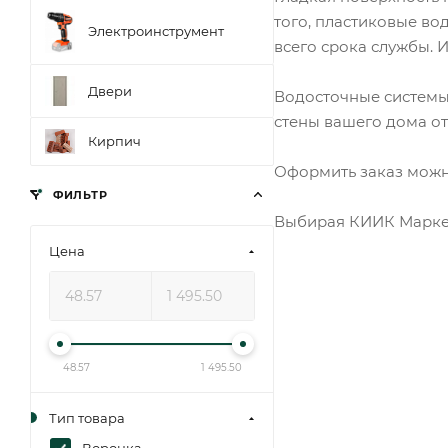
того, пластиковые во
Электроинструмент
всего срока службы. 
Двери
Водосточные системы
стены вашего дома о
Кирпич
Оформить заказ можно
ФИЛЬТР
Выбирая КИИК Маркет,
Цена
48.57
1 495.50
Тип товара
Воронка