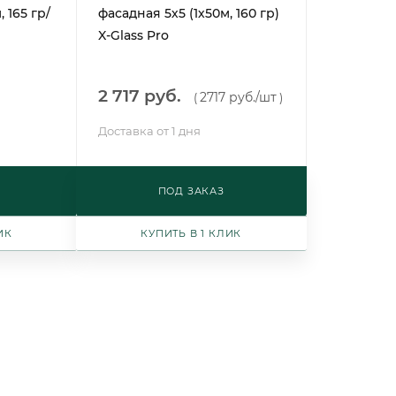
 165 гр/
фасадная 5х5 (1х50м, 160 гр)
X-Glass Pro
2 717 руб.
2717 руб.
/шт
(
)
Доставка от 1 дня
ПОД ЗАКАЗ
ИК
КУПИТЬ В 1 КЛИК