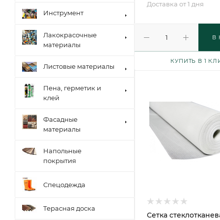
Доставка от 1 дня
Инструмент
Лакокрасочные
В
материалы
КУПИТЬ В 1 КЛ
Листовые материалы
Пена, герметик и
клей
Фасадные
материалы
Напольные
покрытия
Спецодежда
Терасная доска
Сетка стеклотканев