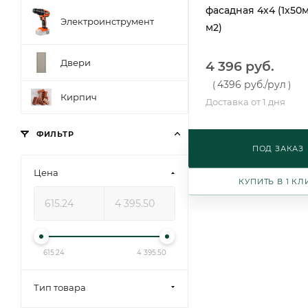
фасадная 4х4 (1х50м,
Электроинструмент
м2)
Двери
4 396 руб.
4396 руб.
/рул
(
)
Кирпич
Доставка от 1 дня
ФИЛЬТР
ПОД ЗАКАЗ
Цена
КУПИТЬ В 1 КЛ
615.24
4 395.50
Тип товара