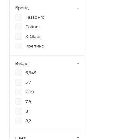
Бренд
FasadPro
Polinet
X-Glass
Крепикс
Вес, кг
6,949
5,7
7,09
7,9
8
8,2
Цвет