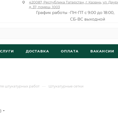
420087, Республика Татарстан, г. Казань, ул. Даур
д. 37, помещ. 1003
График работы -
ПН-ПТ с 9:00 до 18:00,
СБ-ВС выходной
УСЛУГИ
ДОСТАВКА
ОПЛАТА
ВАКАНСИИ
—
ля штукатурных работ
Штукатурные сетки
е)