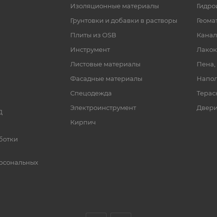
Изоляционные материалы
Гидро
Грунтовки и добавки в растворы
Геома
Плиты из OSB
Канал
Инструмент
Лакок
Листовые материалы
Пена,
Фасадные материалы
Напол
Спецодежда
Терас
Электроинструмент
Двер
Д
Кирпич
ботки
рсональных