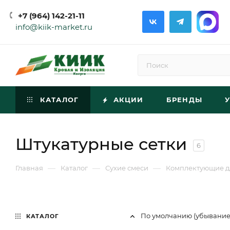
+7 (964) 142-21-11
info@kiik-market.ru
КАТАЛОГ
АКЦИИ
БРЕНДЫ
Штукатурные сетки
6
—
—
—
Главная
Каталог
Сухие смеси
Комплектующие д
По умолчанию (убывани
КАТАЛОГ