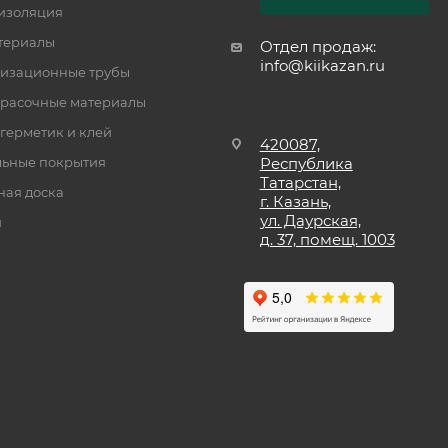
изоляция
териалы
Отдел продаж:
info@kiikazan.ru
изационные трубы
расочные материалы
 герметик и клей
420087,
ьные покрытия
Республика
Татарстан,
ная доска
г. Казань,
ул. Даурская,
и
д. 37, помещ. 1003