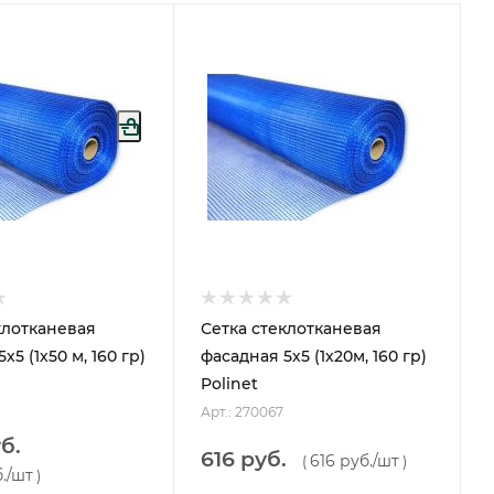
клотканевая
Сетка стеклотканевая
х5 (1х50 м, 160 гр)
фасадная 5х5 (1х20м, 160 гр)
Polinet
Арт.: 270067
б.
616 руб.
616 руб.
/шт
(
)
.
/шт
)