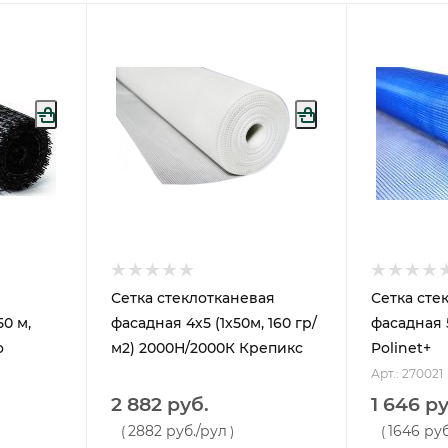
Сетка стеклотканевая
Сетка сте
50 м,
фасадная 4х5 (1х50м, 160 гр/
фасадная 5
o
м2) 2000Н/2000К Крепикс
Polinet+
Арт.: 270021
2 882 руб.
1 646 ру
2882 руб.
/рул
1646 руб
(
)
(