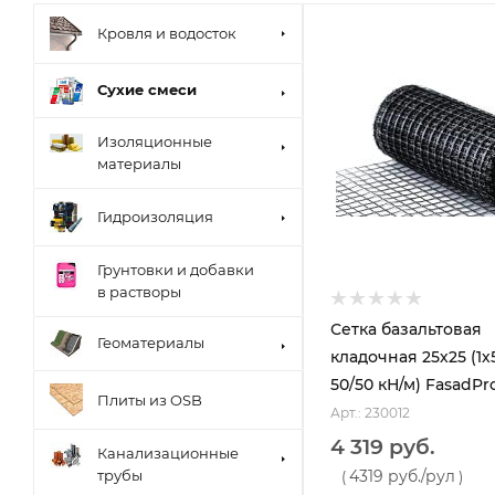
Кровля и водосток
Сухие смеси
Изоляционные
материалы
Гидроизоляция
Грунтовки и добавки
в растворы
Сетка базальтовая
Геоматериалы
кладочная 25х25 (1х
50/50 кН/м) FasadPr
Плиты из OSB
Арт.: 230012
4 319 руб.
Канализационные
4319 руб.
/рул
трубы
(
)