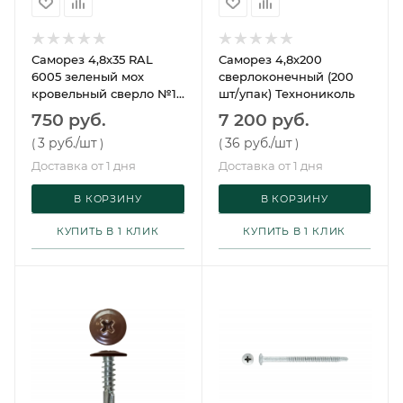
Саморез 4,8х35 RAL
Саморез 4,8х200
6005 зеленый мох
сверлоконечный (200
кровельный сверло №1
шт/упак) Технониколь
(по дереву, 250 шт/упак)
750 руб.
7 200 руб.
Daxmer
3 руб.
/шт
36 руб.
/шт
(
)
(
)
Доставка от 1 дня
Доставка от 1 дня
В КОРЗИНУ
В КОРЗИНУ
КУПИТЬ В 1 КЛИК
КУПИТЬ В 1 КЛИК