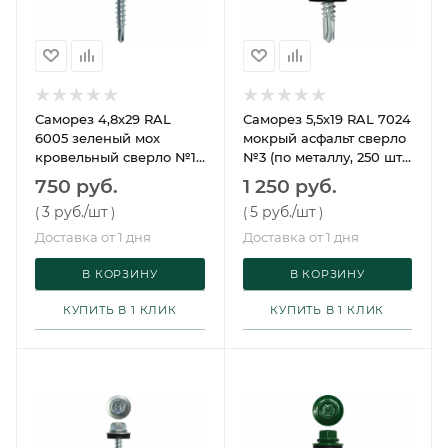
Саморез 4,8х29 RAL
Саморез 5,5х19 RAL 7024
6005 зеленый мох
мокрый асфальт сверло
кровельный сверло №1
№3 (по металлу, 250 шт/
(по дереву, 250 шт/упак)
упак) Daxmer
750 руб.
1 250 руб.
Daxmer
3 руб.
/шт
5 руб.
/шт
(
)
(
)
Доставка от 1 дня
Доставка от 1 дня
В КОРЗИНУ
В КОРЗИНУ
КУПИТЬ В 1 КЛИК
КУПИТЬ В 1 КЛИК