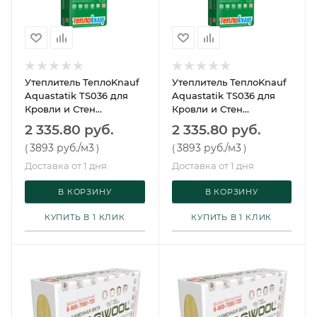
Утеплитель ТеплоKnauf
Утеплитель ТеплоKnauf
Aquastatik TS036 для
Aquastatik TS036 для
Кровли и Стен
Кровли и Стен
1230х610х100 (8 плит,
1230х610х50 (16 пл, 12м2,
2 335.80 руб.
2 335.80 руб.
6м2, 0,6м3, 32 упак/пал)
0,6м3, 32 уп/пал)
3893 руб.
/м3
3893 руб.
/м3
(
)
(
)
Доставка от 1 дня
Доставка от 1 дня
В КОРЗИНУ
В КОРЗИНУ
КУПИТЬ В 1 КЛИК
КУПИТЬ В 1 КЛИК