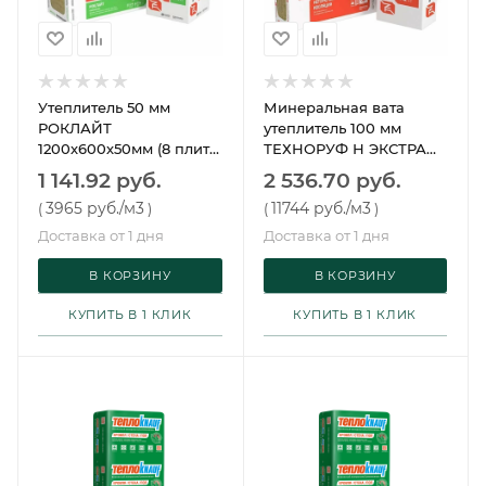
Утеплитель 50 мм
Минеральная вата
РОКЛАЙТ
утеплитель 100 мм
1200х600х50мм (8 плит)
ТЕХНОРУФ Н ЭКСТРА
ТЕХНОНИКОЛЬ
1200х600х100 мм (3
1 141.92 руб.
2 536.70 руб.
плиты)
3965 руб.
/м3
11744 руб.
/м3
(
)
(
)
Доставка от 1 дня
Доставка от 1 дня
В КОРЗИНУ
В КОРЗИНУ
КУПИТЬ В 1 КЛИК
КУПИТЬ В 1 КЛИК