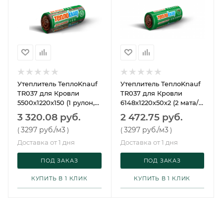
Утеплитель ТеплоKnauf
Утеплитель ТеплоKnauf
TR037 для Кровли
TR037 для Кровли
5500х1220х150 (1 рулон,
6148х1220х50х2 (2 мата/
6,7 м2, 1,007 м3, 24 упак/
рулон, 15 м2, 0,75 м3, 32
3 320.08 руб.
2 472.75 руб.
пал)
упак/пал)
3297 руб.
/м3
3297 руб.
/м3
(
)
(
)
Доставка от 1 дня
Доставка от 1 дня
ПОД ЗАКАЗ
ПОД ЗАКАЗ
КУПИТЬ В 1 КЛИК
КУПИТЬ В 1 КЛИК