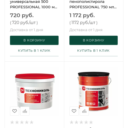
универсальная 500
пенополистирола
PROFESSIONAL 1000 мл
PROFESSIONAL 750 мл
(12 шт/упак)
(12 шт/упак)
720 руб.
1 172 руб.
Технониколь
Технониколь
720 руб.
/шт
1172 руб.
/шт
(
)
(
)
Доставка от 1 дня
Доставка от 1 дня
В КОРЗИНУ
В КОРЗИНУ
КУПИТЬ В 1 КЛИК
КУПИТЬ В 1 КЛИК