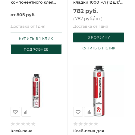
компонентного клея
кладки 1000 мл (12 шт/
для паркета Kesto Eco 2
упак) Технониколь
782 руб.
K-Pu
от
805 руб.
782 руб.
/шт
(
)
Доставка от 1 дня
Доставка от 1 дня
В КОРЗИНУ
КУПИТЬ В 1 КЛИК
КУПИТЬ В 1 КЛИК
ПОДРОБНЕЕ
Клей-пена
Клей-пена для