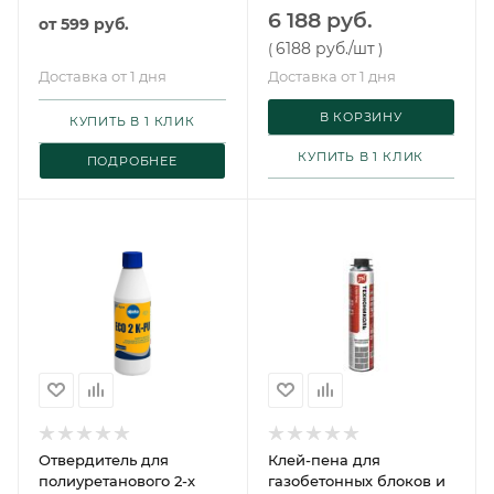
серый 24 Классик 2К 16,5
6 188 руб.
от
599 руб.
кг Сазиласт
6188 руб.
/шт
(
)
Доставка от 1 дня
Доставка от 1 дня
В КОРЗИНУ
КУПИТЬ В 1 КЛИК
КУПИТЬ В 1 КЛИК
ПОДРОБНЕЕ
Отвердитель для
Клей-пена для
полиуретанового 2-х
газобетонных блоков и