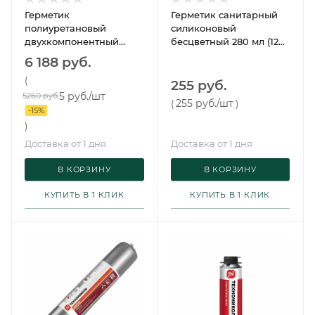
Герметик
Герметик санитарный
полиуретановый
силиконовый
двухкомпонентный
бесцветный 280 мл (12
белый 24 Классик 16,5 кг
шт/упак) Технониколь
6 188 руб.
Сазиласт
(
255 руб.
5 руб.
/шт
5260 руб.
255 руб.
/шт
(
)
-
15
%
)
Доставка от 1 дня
Доставка от 1 дня
В КОРЗИНУ
В КОРЗИНУ
КУПИТЬ В 1 КЛИК
КУПИТЬ В 1 КЛИК