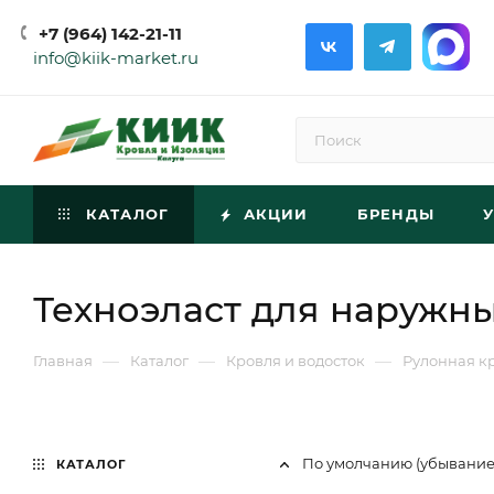
+7 (964) 142-21-11
info@kiik-market.ru
КАТАЛОГ
АКЦИИ
БРЕНДЫ
Техноэласт для наружны
—
—
—
Главная
Каталог
Кровля и водосток
Рулонная к
По умолчанию (убывани
КАТАЛОГ