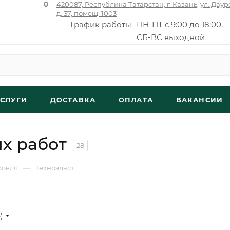
420087, Республика Татарстан, г. Казань, ул. Даур
д. 37, помещ. 1003
График работы -
ПН-ПТ с 9:00 до 18:00,
СБ-ВС выходной
УСЛУГИ
ДОСТАВКА
ОПЛАТА
ВАКАНСИИ
х работ
28
—
ровля
Техноэласт
е)