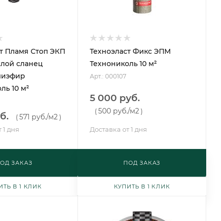
т Пламя Стоп ЭКП
Техноэласт Фикс ЭПМ
слой сланец
Технониколь 10 м²
лиэфир
Арт.: 000107
ль 10 м²
5 000 руб.
500 руб.
/м2
(
)
б.
571 руб.
/м2
(
)
 1 дня
Доставка от 1 дня
ОД ЗАКАЗ
ПОД ЗАКАЗ
ИТЬ В 1 КЛИК
КУПИТЬ В 1 КЛИК