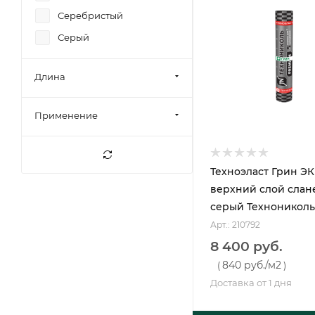
52
Серебристый
52,5
Серый
52,8
53,2
Длина
55
57
Применение
58
7
Техноэласт Грин Э
7,5
верхний слой слан
серый Технониколь 
Арт.: 210792
8 400 руб.
840 руб.
/м2
(
)
Доставка от 1 дня