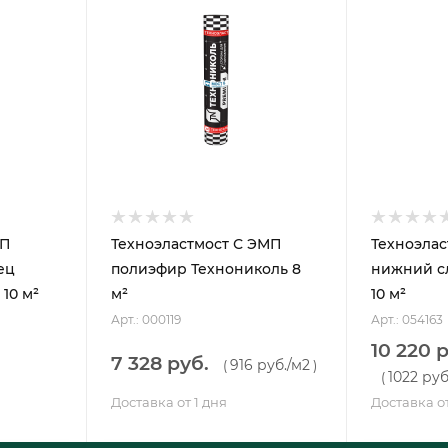
КП
Техноэластмост С ЭМП
Техноэлас
ец
полиэфир Технониколь 8
нижний с
10 м²
м²
10 м²
Арт.: 000119
Арт.: 054163
10 220 
7 328 руб.
916 руб.
/м2
(
)
1022 руб
(
Доставка от 1 дня
Доставка от