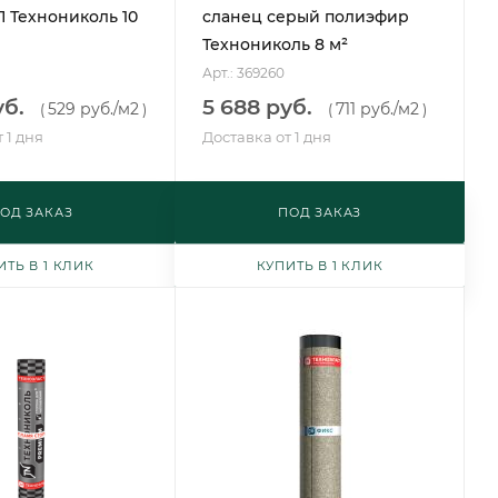
 Технониколь 10
сланец серый полиэфир
Технониколь 8 м²
Арт.: 369260
уб.
5 688 руб.
529 руб.
/м2
711 руб.
/м2
(
)
(
)
 1 дня
Доставка от 1 дня
ОД ЗАКАЗ
ПОД ЗАКАЗ
ИТЬ В 1 КЛИК
КУПИТЬ В 1 КЛИК