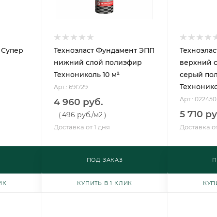
 Супер
Техноэласт Фундамент ЭПП
Техноэлас
нижний слой полиэфир
верхний 
Технониколь 10 м²
серый по
Технонико
Арт.: 691729
Арт.: 022450
4 960 руб.
5 710 ру
496 руб.
/м2
(
)
Доставка от 1 дня
Доставка от
ПОД ЗАКАЗ
П
ИК
КУПИТЬ В 1 КЛИК
КУП