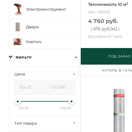
Технониколь 10 м²
Электроинструмент
Арт.: 420522
4 760 руб.
Двери
476 руб.
/м2
(
)
Доставка от 1 дня
Кирпич
ПОД ЗАКАЗ
ФИЛЬТР
КУПИТЬ В 1 КЛ
Цена
354.30
1 063.80
Тип товара