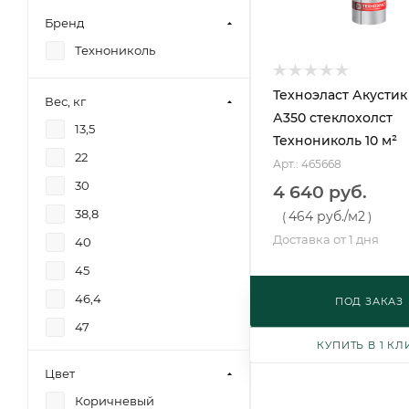
Бренд
Технониколь
Техноэласт Акустик
Вес, кг
А350 стеклохолст
13,5
Технониколь 10 м²
22
Арт.: 465668
30
4 640 руб.
38,8
464 руб.
/м2
(
)
Доставка от 1 дня
40
45
46,4
ПОД ЗАКАЗ
47
КУПИТЬ В 1 КЛ
49,9
Цвет
50
Коричневый