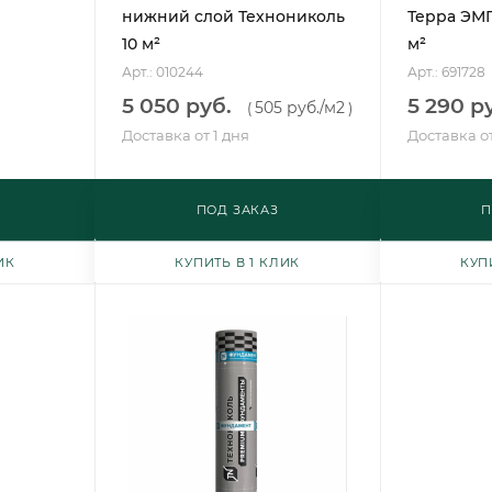
нижний слой Технониколь
Терра ЭМП
10 м²
м²
Арт.: 010244
Арт.: 691728
5 050 руб.
5 290 р
505 руб.
/м2
(
)
Доставка от 1 дня
Доставка от
ПОД ЗАКАЗ
П
ИК
КУПИТЬ В 1 КЛИК
КУП