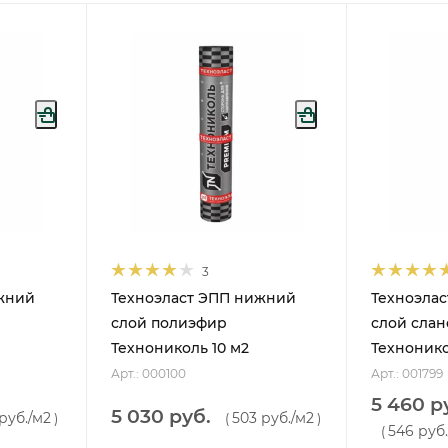
3
жний
Техноэласт ЭПП нижний
Техноэлас
слой полиэфир
слой слан
Технониколь 10 м2
Технонико
Арт.: 000100
Арт.: 001799
5 460 р
5 030 руб.
руб.
/м2
503 руб.
/м2
)
(
)
546 руб.
(