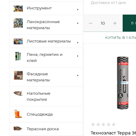
Доставка от 1 дня
Инструмент
Лакокрасочные
В
материалы
КУПИТЬ В 1 КЛ
Листовые материалы
Пена, герметик и
клей
Фасадные
материалы
Напольные
покрытия
Спецодежда
Терасная доска
Техноэласт Терра Э