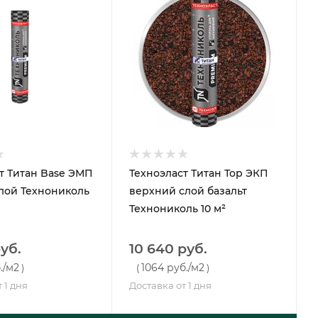
т Титан Base ЭМП
Техноэласт Титан Тор ЭКП
лой Технониколь
верхний слой базальт
Технониколь 10 м²
руб.
10 640 руб.
.
/м2
1064 руб.
/м2
)
(
)
 1 дня
Доставка от 1 дня